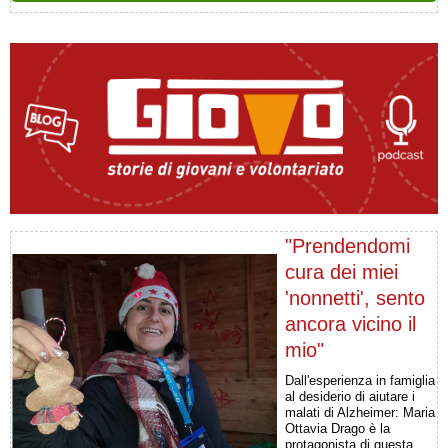
"Prendendomi
cura dei miei
'nonnetti', sento
ancora vicino il
mio"
Dall'esperienza in famiglia
al desiderio di aiutare i
malati di Alzheimer: Maria
Ottavia Drago è la
protagonista di questa