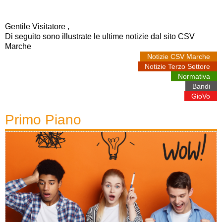
Gentile Visitatore ‍,
Di seguito sono illustrate le ultime notizie dal sito CSV
Marche
Notizie CSV Marche
Notizie Terzo Settore
Normativa
Bandi
GioVo
Primo Piano‍