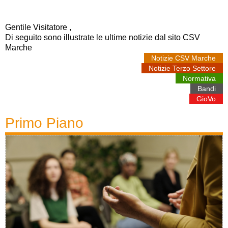
Gentile Visitatore ‍,
Di seguito sono illustrate le ultime notizie dal sito CSV
Marche
Notizie CSV Marche
Notizie Terzo Settore
Normativa
Bandi
GioVo
Primo Piano‍