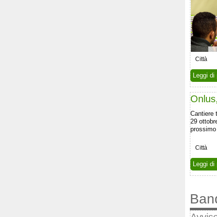
Città
Leggi di 
Onlus,
Cantiere 
29 ottobr
prossimo
Città
Leggi di 
Ban
Avviso