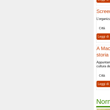
Screen
L’organiz
Città
Leggi di 
A Mac
storia
Appuntam
cultura d
Città
Leggi di 
Nor