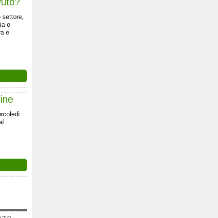
vuto?
 settore,
ia o
ra e
line
rcoledì
al
nza