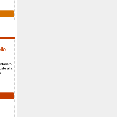
llo
ntariato
oste alla
e
.