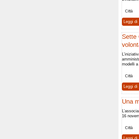
Città
Leggi di 
Sette 
volont
L’iniziat
amministr
modelli a 
Città
Leggi di 
Una ma
L’associa
16 nove
Città
Leggi di 