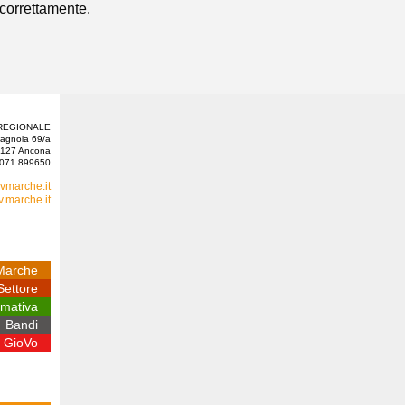
 correttamente.
REGIONALE
tagnola 69/a
127 Ancona
 071.899650
vmarche.it
.marche.it
Marche
Settore
mativa
Bandi
GioVo