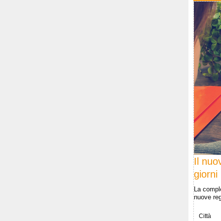
Il nuo
giorni
La comple
nuove rego
Città