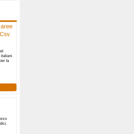
 aree
 Csv
el
taliani.
per la
erzo
dici.