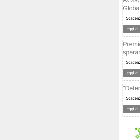
Globa
Scaden
Leggi di 
Premio
speran
Scaden
Leggi di 
"Defe
Scaden
Leggi di 