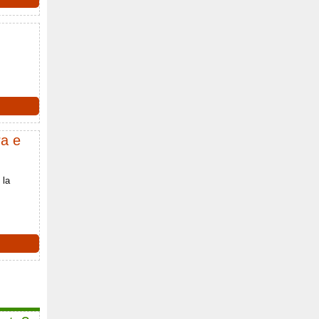
ra e
 la