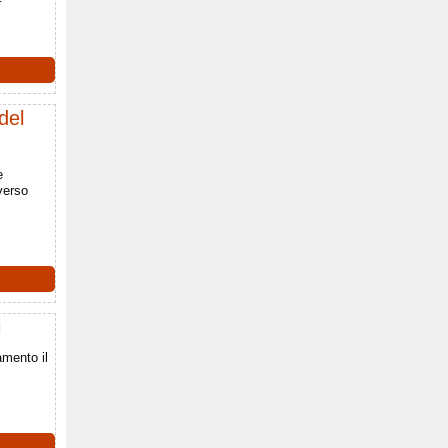
del
e
verso
i
amento il