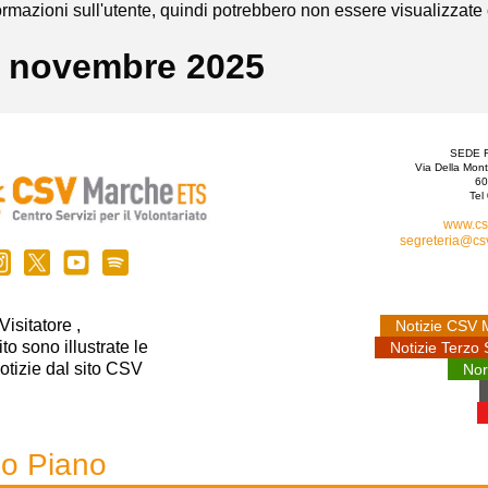
rmazioni sull'utente, quindi potrebbero non essere visualizzate
3 novembre 2025
SEDE 
Via Della Mon
60
Tel
www.cs
segreteria@csv
isitatore ‍,
Notizie CSV 
to sono illustrate le
Notizie Terzo 
otizie dal sito CSV
Nor
o Piano‍