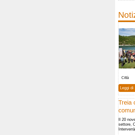
Not
Città
Leggi di 
Treia 
comun
Il 20 nov
settore, 
Interver