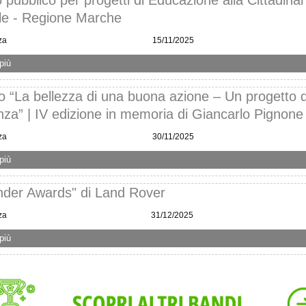
le - Regione Marche
za
15/11/2025
più
 “La bellezza di una buona azione – Un progetto d
za” | IV edizione in memoria di Giancarlo Pignone
za
30/11/2025
più
nder Awards" di Land Rover
za
31/12/2025
più