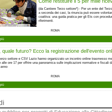
Come restituire il 5 per mille rice
(da Cantiere Terzo settore*) - Per un ente del Terzo
a seconda dei casi, la rinuncia può essere volontar
coattiva: una guida pratica per gli Ets con procedu
riferimenti.
ROMA
più
 quale futuro? Ecco la registrazione dell’evento on
terzo settore e CSV Lazio hanno organizzato un incontro online trasmesso me
e alle ore 17 per offrire una panoramica sulle implicazioni normative e fiscali d
 anno
ROMA
più
di
 pubblico per progetti di Educazione alla Cittadina