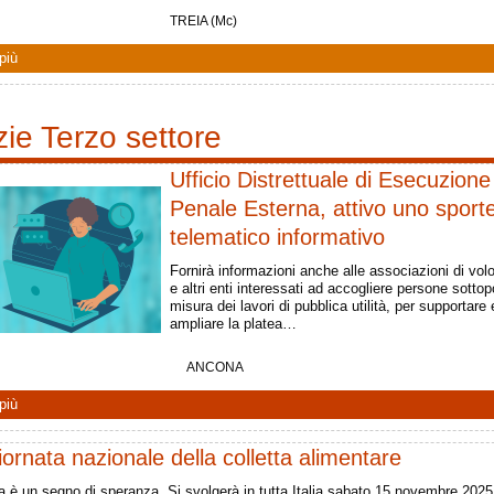
TREIA (Mc)
più
zie Terzo settore
Ufficio Distrettuale di Esecuzione
Penale Esterna, attivo uno sporte
telematico informativo
Fornirà informazioni anche alle associazioni di volo
e altri enti interessati ad accogliere persone sottop
misura dei lavori di pubblica utilità, per supportare 
ampliare la platea…
ANCONA
più
ornata nazionale della colletta alimentare
iva è un segno di speranza. Si svolgerà in tutta Italia sabato 15 novembre 2025