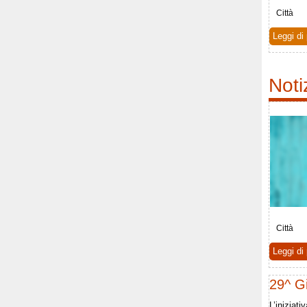
Città
Leggi di 
Noti
Città
Leggi di 
29^ Gi
L’iniziat