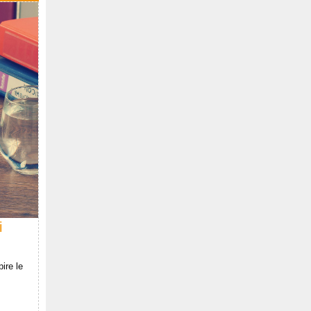
i
ire le