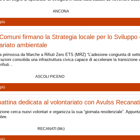
ANCONA
più
Comuni firmano la Strategia locale per lo Sviluppo 
ariato ambientale
iva primossa da Marche a Rifiuti Zero ETS (MRZ) “L’adesione congiunta di sett
azioni consolida una infrastruttura civica capace di accelerare la transizione 
rifiuti…
ASCOLI PICENO
più
ttina dedicata al volontariato con Avulss Recanat
zione cerca nuovi volontari e organizza la sua “giornata residenziale”. Appunt
mbre.
RECANATI (Mc)
più