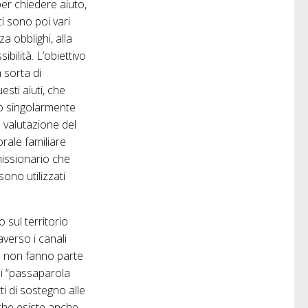
per chiedere aiuto,
ci sono poi vari
a obblighi, alla
bilità. L’obiettivo
 sorta di
esti aiuti, che
to singolarmente
a valutazione del
rale familiare
issionario che
sono utilizzati
 sul territorio
averso i canali
he non fanno parte
di “passaparola
i di sostegno alle
 che esiste anche