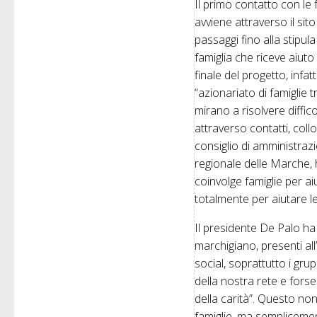
Il primo contatto con le
avviene attraverso il sit
passaggi fino alla stipul
famiglia che riceve aiuto
finale del progetto, infa
“azionariato di famiglie 
mirano a risolvere diffi
attraverso contatti, coll
consiglio di amministra
regionale delle Marche,
coinvolge famiglie per ai
totalmente per aiutare le 
Il presidente De Palo ha
marchigiano, presenti all
social, soprattutto i gru
della nostra rete e for
della carità”. Questo no
famiglie, ma semplicemen