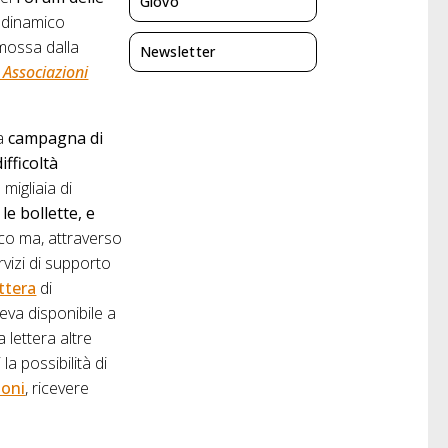
Giovo
l dinamico
omossa dalla
Newsletter
 Associazioni
na
campagna di
ifficoltà
migliaia di
le bollette, e
ico ma, attraverso
rvizi di supporto
ttera
di
eva disponibile a
 lettera altre
a possibilità di
ioni
, ricevere