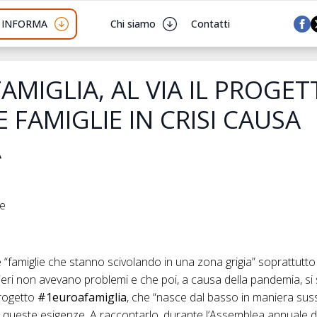
I INFORMA
Chi siamo
Contatti
MIGLIA, AL VIA IL PROGET
E FAMIGLIE IN CRISI CAUSA
A
he
famiglie che stanno scivolando in una zona grigia” soprattutto 
 ieri non avevano problemi e che poi, a causa della pandemia, si
progetto
#1euroafamiglia
, che “nasce dal basso in maniera sussi
 queste esigenze. A raccontarlo, durante l’Assemblea annuale 