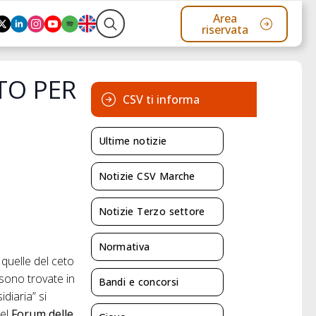
Area
riservata
Search
for:
TO PER
CSV ti informa
Ultime notizie
Notizie CSV Marche
Notizie Terzo settore
Normativa
quelle del ceto
 sono trovate in
Bandi e concorsi
diaria” si
del
Forum delle