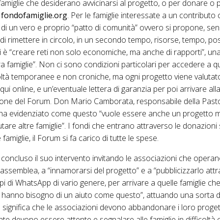
 famiglie che desiderano avvicinarsi al progetto, o per donare o 
o
fondofamiglie.org
. Per le famiglie interessate a un contributo 
a di un vero e proprio “patto di comunità” ovvero si propone, senz
 di rimettere in circolo, in un secondo tempo, risorse, tempo, possi
tti è “creare reti non solo economiche, ma anche di rapporti”, una
tra famiglie”. Non ci sono condizioni particolari per accedere a qu
coltà temporanee e non croniche, ma ogni progetto viene valuta
oqui online, e un’eventuale lettera di garanzia per poi arrivare all
zione del Forum. Don Mario Camborata, responsabile della Pasto
 ha evidenziato come questo “vuole essere anche un progetto m
utare altre famiglie”. I fondi che entrano attraverso le donazioni 
famiglie, il Forum si fa carico di tutte le spese.
 concluso il suo intervento invitando le associazioni che operano
’assemblea, a “innamorarsi del progetto” e a “pubblicizzarlo attr
ppi di WhatsApp di vario genere, per arrivare a quelle famiglie c
se hanno bisogno di un aiuto come questo”, attuando una sorta 
n significa che le associazioni devono abbandonare i loro progett
te devono essere attente e segnalare alle famiglie in difficoltà