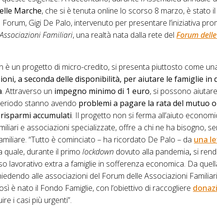
delle Marche
, che si è tenuta online lo scorso 8 marzo, è stato i
 Forum, Gigi De Palo, intervenuto per presentare l’iniziativa pr
ssociazioni Familiari
, una realtà nata dalla rete del
Forum delle
n è un progetto di micro-credito, si presenta piuttosto come u
oni, a seconda delle disponibilità, per aiutare le famiglie in d
a
. Attraverso un
impegno minimo di 1 euro
, si possono aiutare 
periodo stanno avendo
problemi a pagare la rata del mutuo o 
risparmi accumulati
. Il progetto non si ferma all’aiuto econom
miliari e associazioni specializzate, offre a chi ne ha bisogno, se
familiare. “Tutto è cominciato – ha ricordato De Palo – da
una le
la quale, durante il primo
lockdown
dovuto alla pandemia
,
si rend
o lavorativo extra a famiglie in sofferenza economica. Da quella
edendo alle associazioni del Forum delle Associazioni Familiari l
Così è nato il Fondo Famiglie, con l’obiettivo di raccogliere
donaz
re i casi più urgenti”.