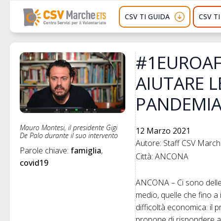
CSV TI GUIDA
CSV T
#1EUROAFA
AIUTARE L
PANDEMI
Mauro Montesi, il presidente Gigi
12 Marzo 2021
De Palo durante il suo intervento
Autore: Staff CSV Marc
Parole chiave: 
famiglia
Città: ANCONA
covid19
ANCONA – Ci sono delle “
medio, quelle che fino a
difficoltà economica: il 
propone di rispondere a