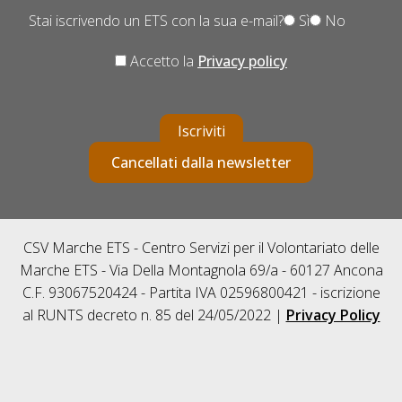
Stai iscrivendo un ETS con la sua e-mail?
Sì
No
Accetto la
Privacy policy
Iscriviti
Cancellati dalla newsletter
CSV Marche ETS - Centro Servizi per il Volontariato delle
Marche ETS - Via Della Montagnola 69/a - 60127 Ancona
C.F. 93067520424 - Partita IVA 02596800421 - iscrizione
al RUNTS decreto n. 85 del 24/05/2022 |
Privacy Policy