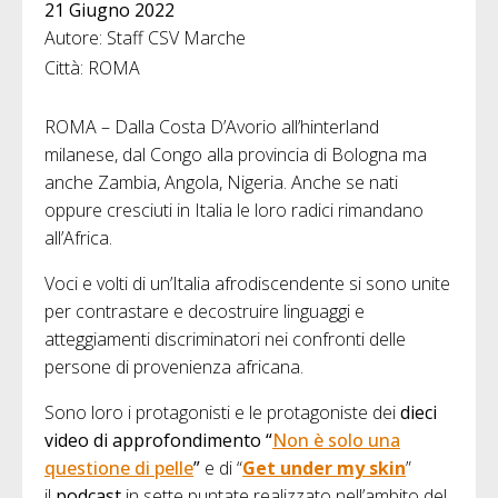
21 Giugno 2022
Autore: Staff CSV Marche
Città: ROMA
ROMA – Dalla Costa D’Avorio all’hinterland
milanese, dal Congo alla provincia di Bologna ma
anche Zambia, Angola, Nigeria. Anche se nati
oppure cresciuti in Italia le loro radici rimandano
all’Africa.
Voci e volti di un’Italia afrodiscendente si sono unite
per contrastare e decostruire linguaggi e
atteggiamenti discriminatori nei confronti delle
persone di provenienza africana.
Sono loro i protagonisti e le protagoniste dei
dieci
video di approfondimento
“
Non è solo una
questione di pelle
”
e di “
Get under my skin
”
il
podcast
in sette puntate realizzato nell’ambito del