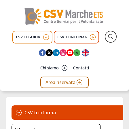
CSV TI GUIDA
CSV TI INFORMA
Search
for:
Chi siamo
Contatti
Area riservata
CSV ti informa