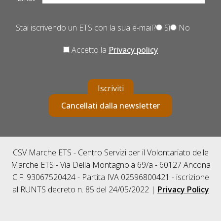
Stai iscrivendo un ETS con la sua e-mail?
Sì
No
Accetto la
Privacy policy
Iscriviti
Cancellati dalla newsletter
CSV Marche ETS - Centro Servizi per il Volontariato delle
Marche ETS - Via Della Montagnola 69/a - 60127 Ancona
C.F. 93067520424 - Partita IVA 02596800421 - iscrizione
al RUNTS decreto n. 85 del 24/05/2022 |
Privacy Policy