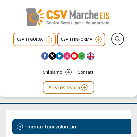
CSV TI GUIDA
CSV TI INFORMA
Search
for:
Chi siamo
Contatti
Area riservata
Forma i tuoi volontari