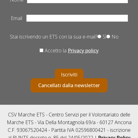
Email
Stai iscrivendo un ETS con la sua e-mail?
Sì
No
Accetto la
Privacy policy
Iscriviti
Cancellati dalla newsletter
CSV Marche ETS - Centro Servizi per il Volontariato delle
Marche ETS - Via Della Montagnola 69/a - 60127 Ancona
C.F. 93067520424 - Partita IVA 02596800421 - iscrizione
al RUNTS decreto n. 85 del 24/05/2022 |
Privacy Policy