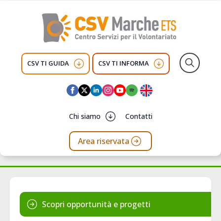
CSV TI GUIDA
CSV TI INFORMA
Search
for:
Chi siamo
Contatti
Area riservata
Scopri opportunità e progetti