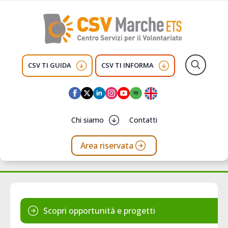
CSV TI GUIDA
CSV TI INFORMA
Search
for:
Chi siamo
Contatti
Area riservata
Scopri opportunità e progetti