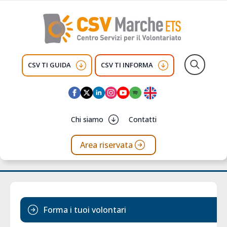
CSV TI GUIDA
CSV TI INFORMA
Search
for:
Chi siamo
Contatti
Area riservata
Forma i tuoi volontari