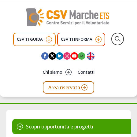
CSV TI GUIDA
CSV TI INFORMA
Search
for:
Chi siamo
Contatti
Area riservata
Scopri opportunità e progetti