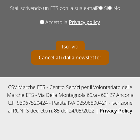
Stai iscrivendo un ETS con la sua e-mail?
Sì
No
Accetto la
Privacy policy
Iscriviti
Cancellati dalla newsletter
CSV Marche ETS - Centro Servizi per il Volontariato delle
Marche ETS - Via Della Montagnola 69/a - 60127 Ancona
C.F. 93067520424 - Partita IVA 02596800421 - iscrizione
al RUNTS decreto n. 85 del 24/05/2022 |
Privacy Policy