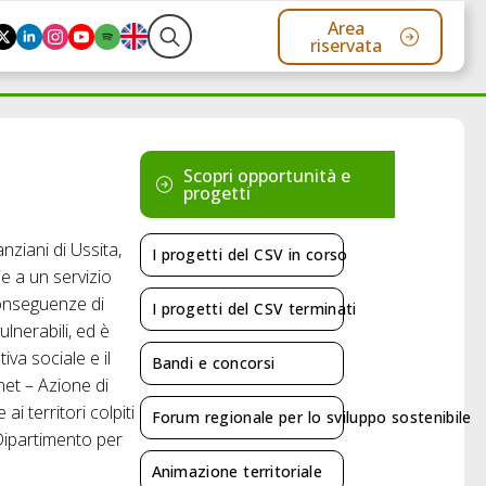
Area
riservata
Search
for:
Scopri opportunità e
progetti
nziani di Ussita,
I progetti del CSV in corso
e a un servizio
 conseguenze di
I progetti del CSV terminati
ulnerabili, ed è
a sociale e il
Bandi e concorsi
net – Azione di
i territori colpiti
Forum regionale per lo sviluppo sostenibile
 Dipartimento per
Animazione territoriale