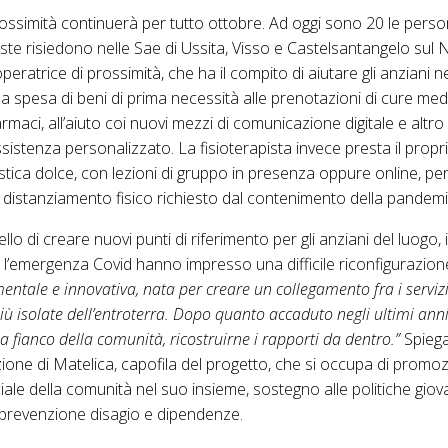
rossimità continuerà per tutto ottobre. Ad oggi sono 20 le pers
ste risiedono nelle Sae di
Ussita, Visso e Castelsantangelo sul 
peratrice di prossimità, che ha il compito di aiutare gli anziani ne
a spesa di beni di prima necessità alle prenotazioni di cure medi
farmaci, all’aiuto coi nuovi mezzi di comunicazione digitale e altro
istenza personalizzato. La fisioterapista invece presta il propri
nastica dolce, con lezioni di gruppo in presenza oppure online, p
il distanziamento fisico richiesto dal contenimento della pandemi
ello di creare nuovi punti di riferimento per gli anziani del luogo,
i l’emergenza Covid hanno impresso una difficile riconfigurazione
mentale e innovativa, nata per creare un collegamento fra i servizi
più isolate dell’entroterra. Dopo quanto accaduto negli ultimi anni
 fianco della comunità, ricostruirne i rapporti da dentro.”
Spiega
ione di Matelica, capofila del progetto, che si occupa
di
promoz
iale della comunità nel suo insieme
, sostegno alle politiche giova
, prevenzione disagio e dipendenze.