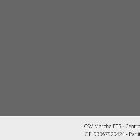
CSV Marche ETS - Centro 
C.F. 93067520424 - Parti