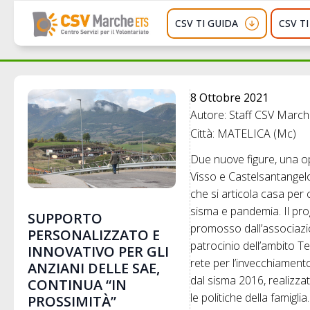
CSV TI GUIDA
CSV T
8 Ottobre 2021
Autore: Staff CSV Marc
Città: MATELICA (Mc)
Due nuove figure, una ope
Visso e Castelsantangelo
che si articola casa per 
sisma e pandemia. Il prog
SUPPORTO
promosso dall’associazi
PERSONALIZZATO E
patrocinio dell’ambito Te
INNOVATIVO PER GLI
rete per l’invecchiamento
ANZIANI DELLE SAE,
dal sisma 2016, realizzat
CONTINUA “IN
le politiche della famiglia.
PROSSIMITÀ”