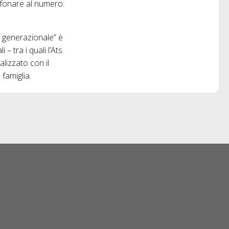
lefonare al numero:
à generazionale” è
– tra i quali l’Ats
lizzato con il
 famiglia.