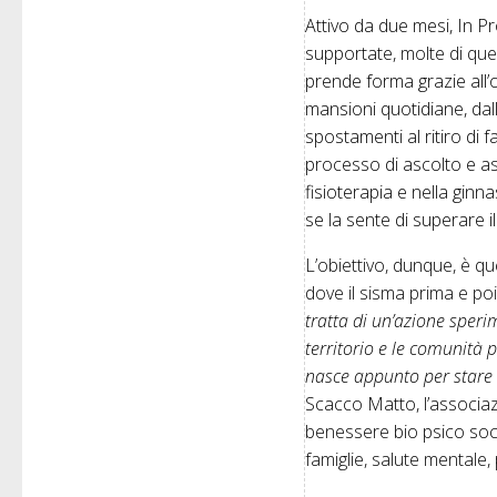
Attivo da due mesi, In P
supportate,
molte di que
prende forma grazie all’o
mansioni quotidiane, dall
spostamenti al ritiro di 
processo di ascolto e ass
fisioterapia e nella gin
se la sente di superare 
L’obiettivo, dunque, è qu
dove il sisma prima e po
tratta di un’azione speri
territorio e le comunità 
nasce appunto per stare a
Scacco Matto, l’associaz
benessere
bio psico soc
famiglie, salute mentale