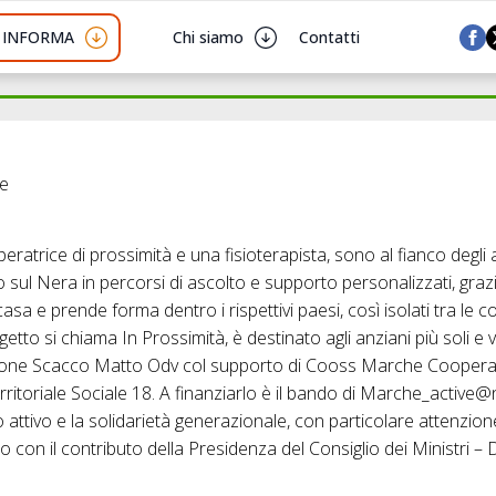
I INFORMA
Chi siamo
Contatti
he
ratrice di prossimità e una fisioterapista, sono al fianco degli a
 sul Nera in percorsi di ascolto e supporto personalizzati, grazi
casa e prende forma dentro i rispettivi paesi, così isolati tra le
etto si chiama In Prossimità, è destinato agli anziani più soli e v
one Scacco Matto Odv col supporto di Cooss Marche Cooperativ
rritoriale Sociale 18. A finanziarlo è il bando di Marche_active@
 attivo e la solidarietà generazionale, con particolare attenzione a
o con il contributo della Presidenza del Consiglio dei Ministri –