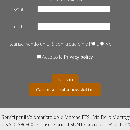
Nome
Email
Stai iscrivendo un ETS con la sua e-mail?
Sì
No
Accetto la
Privacy policy
Iscriviti
Cancellati dalla newsletter
Servizi per il Volontariato delle Marche ETS - Via Della Monta
ta IVA 02596800421 - iscrizione al RUNTS decreto n. 85 del 24