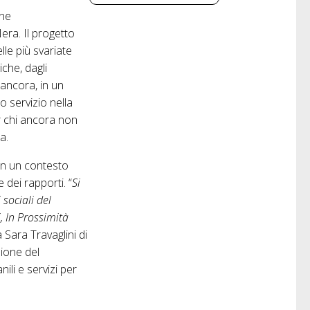
one
Nera
.
Il progetto
lle più svariate
che, dagli
 ancora, in un
o servizio nella
er chi ancora non
a.
 in un contesto
 dei rapporti. “
Si
 sociali del
, In Prossimità
 Sara Travaglini di
ione del
nili e servizi per