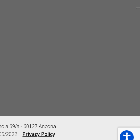
gnola 69/a - 60127 Ancona
/05/2022 |
Privacy Policy