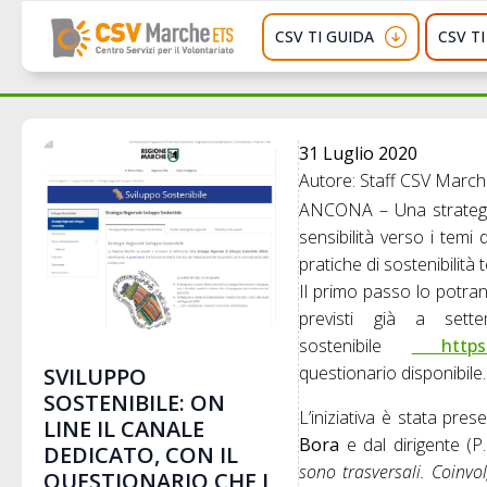
CSV TI GUIDA
CSV T
31 Luglio 2020
Autore: Staff CSV Marc
ANCONA – Una strategia 
sensibilità verso i temi
pratiche di sostenibilità te
Il primo passo lo potran
previsti già a sette
sostenibile
https:/
questionario disponibile.
SVILUPPO
SOSTENIBILE: ON
L’iniziativa è stata pre
LINE IL CANALE
Bora
e dal dirigente (P
DEDICATO, CON IL
sono trasversali. Coinvol
QUESTIONARIO CHE I