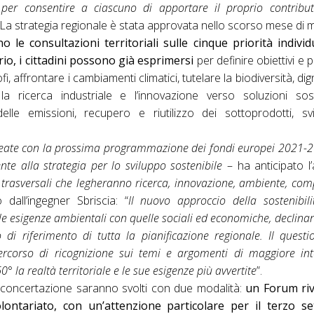
e per consentire a ciascuno di apportare il proprio contribut
 La strategia regionale è stata approvata nello scorso mese di 
 le consultazioni territoriali sulle cinque priorità indivi
rio, i cittadini possono già esprimersi
per definire obiettivi e p
ofi, affrontare i cambiamenti climatici, tutelare la biodiversità, dig
 ricerca industriale e l’innovazione verso soluzioni sosten
delle emissioni, recupero e riutilizzo dei sottoprodotti, sv
neate con la prossima programmazione dei fondi europei 2021-202
ente alla strategia per lo sviluppo sostenibile
– ha anticipato l
trasversali che legheranno ricerca, innovazione, ambiente, comp
dall’ingegner Sbriscia: “
Il nuovo approccio della sostenibil
e esigenze ambientali con quelle sociali ed economiche, declin
 di riferimento di tutta la pianificazione regionale. Il quest
rcorso di ricognizione sui temi e argomenti di maggiore inte
60° la realtà territoriale e le sue esigenze più avvertite
”.
i di concertazione saranno svolti con due modalità:
un Forum rivo
olontariato, con un’attenzione particolare per il terzo se