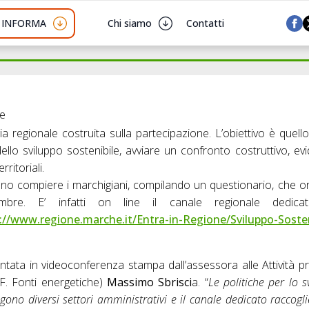
I INFORMA
Chi siamo
Contatti
he
regionale costruita sulla partecipazione. L’obiettivo è quello
 dello sviluppo sostenibile, avviare un confronto costruttivo, e
rritoriali.
no compiere i marchigiani, compilando un questionario, che ori
mbre. E’ infatti on line il canale regionale dedicat
/www.regione.marche.it/
Entra-in-Regione/Sviluppo-
Soste
sentata in videoconferenza stampa dall’assessora alle Attività p
.F. Fonti energetiche)
Massimo Sbrisci
a. “
Le politiche per lo s
gono diversi settori amministrativi e il canale dedicato raccoglie