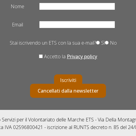
Nome
Email
Stai iscrivendo un ETS con la sua e-mail?
Sì
No
Accetto la
Privacy policy
Iscriviti
Cancellati dalla newsletter
Servizi per il Volontariato delle Marche ETS - Via Della Monta
ta IVA 02596800421 - iscrizione al RUNTS decreto n. 85 del 24