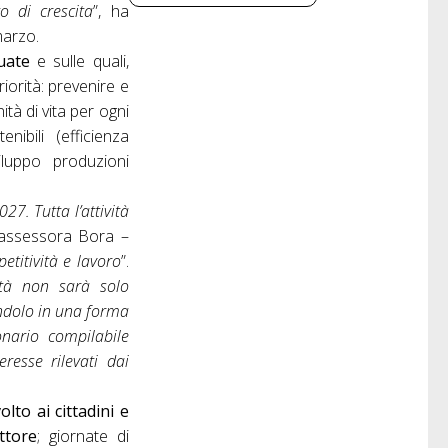
o di crescita
”, ha
marzo.
duate
e sulle quali,
riorità: prevenire e
nità di vita per ogni
ibili (efficienza
iluppo produzioni
7. Tutta l’attività
’assessora Bora –
etitività e lavoro
”.
ità non sarà solo
andolo in una forma
ionario compilabile
resse rilevati dai
lto ai cittadini e
ttore
; giornate di