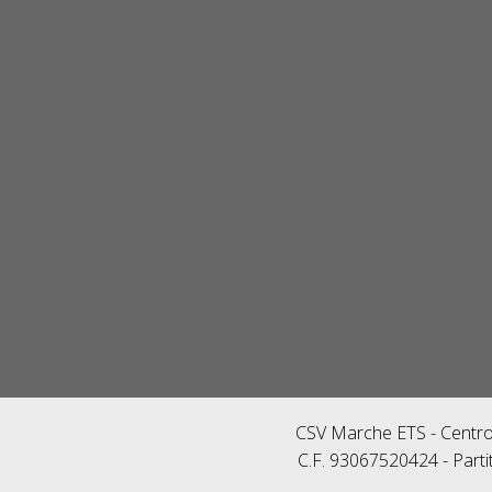
CSV Marche ETS - Centro 
C.F. 93067520424 - Parti