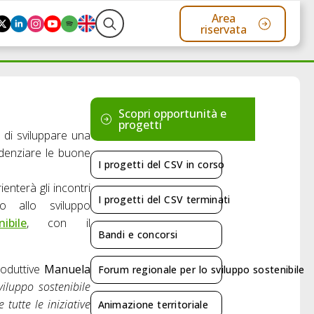
Area
riservata
Search
for:
Scopri opportunità e
progetti
 di sviluppare una
videnziare le buone
I progetti del CSV in corso
enterà gli incontri
I progetti del CSV terminati
o allo sviluppo
nibile
, con il
Bandi e concorsi
roduttive
Manuela
Forum regionale per lo sviluppo sostenibile
viluppo sostenibile
 tutte le iniziative
Animazione territoriale