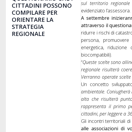
sul territorio regional
CITTADINI POSSONO
evidenziato l’assessora.
COMPILARE PER
A settembre inizieranno
ORIENTARE LA
attraverso il questiona
STRATEGIA
ridurre i rischi di catastr
REGIONALE
persona, promuovere la
energetica, riduzione 
biocompatibili).
“
Queste scelte sono alli
regionale risulterà coer
Verranno operate scelte 
Un concetto sviluppato 
ambientale. Coniugherà l
alta che risulterà punto
rappresenta il primo pe
cittadini, per leggere a 3
Gli incontri territorial
alle associazioni di v