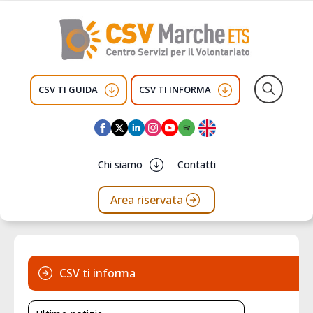
CSV TI GUIDA
CSV TI INFORMA
Search
for:
Chi siamo
Contatti
Area riservata
CSV ti informa