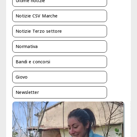
Ultime notizie
Notizie CSV Marche
Notizie Terzo settore
Normativa
Bandi e concorsi
Giovo
Newsletter