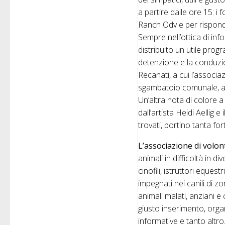
a partire dalle ore 15: i 
Ranch Odv e per risponder
Sempre nell’ottica di inf
distribuito un utile prog
detenzione e la conduzio
Recanati, a cui l’assoc
sgambatoio comunale, are
Un’altra nota di colore a
dall’artista Heidi Aellig 
trovati, portino tanta for
L’associazione di volo
animali in difficoltà in 
cinofili, istruttori eques
impegnati nei canili di zo
animali malati, anziani 
giusto inserimento, orga
informative e tanto altro