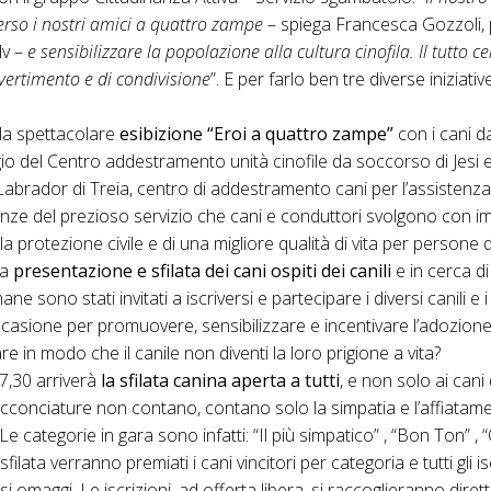
verso i nostri amici a quattro zampe
– spiega Francesca Gozzoli, 
dv –
e sensibilizzare la popolazione alla cultura cinofila. Il tutto 
ertimento e di condivisione
”. E per farlo ben tre diverse iniziat
n la spettacolare
esibizione “Eroi a quattro zampe”
con i cani da
gio del Centro addestramento unità cinofile da soccorso di Jesi e
 Labrador di Treia, centro di addestramento cani per l’assisten
ianze del prezioso servizio che cani e conduttori svolgono con 
la protezione civile e di una migliore qualità di vita per persone di
na
presentazione e sfilata dei cani ospiti dei canili
e in cerca di
e sono stati invitati a iscriversi e partecipare i diversi canili e i 
casione per promuovere, sensibilizzare e incentivare l’adozione 
re in modo che il canile non diventi la loro prigione a vita?
17,30 arriverà
la sfilata canina aperta a tutti
, e non solo ai cani
cconciature non contano, contano solo la simpatia e l’affiatame
 categorie in gara sono infatti: “Il più simpatico” , “Bon Ton” ,
sfilata verranno premiati i cani vincitori per categoria e tutti gli i
tosi omaggi. Le iscrizioni, ad offerta libera, si raccoglieranno dire