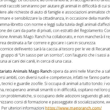
fondi raccolti serviranno per aiutare gli animali in difficoltà di cu
e alle richieste di aiuto di famiglie e associazioni animaliste c
ormare e sensibilizzare la cittadinanza, in occasione della manif
ramma-libretto con norme e leggi sulla tutela degli animali d’affezi
ne dei cani da parte di privati, con estratti del Regolamento C
iazione Animals Mago Ranch ha collaborato, e non mancherà il r
a destinata a far correre e giocare i cani in sicurezza.
 cornice dell’evento sarà la caccia al tesoro per le vie di Recana
e il gruppo di “Un sasso per un sorriso”, con l’augurio che i sassi
tuna ai cani dei canili, in cerca di una casa .
ntariato Animals Mago Ranch
opera da anni nelle Marche a sal
diversi ambiti, con diversi ruoli e competenze, infatti ne fanno par
tri, tecnici e guardie zoofile. Si occupa di animali a tutto tondo: i 
na, recuperano animali smarriti o in difficoltà, ospitano nel loro 
e con problematiche, si occupano delle adozioni seguendo gli ado
nizzano corsi di formazione e passeggiate di socializzazione, we
. Per ulteriori informazioni
https://www.magoranch.com/