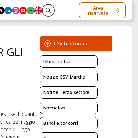
Area
riservata
Search
for:
CSV ti informa
R GLI
Ultime notizie
Notizie CSV Marche
Notizie Terzo settore
Normativa
festose. É quanto
menica 22 maggio
Bandi e concorsi
anch di Cingoli
 intento è