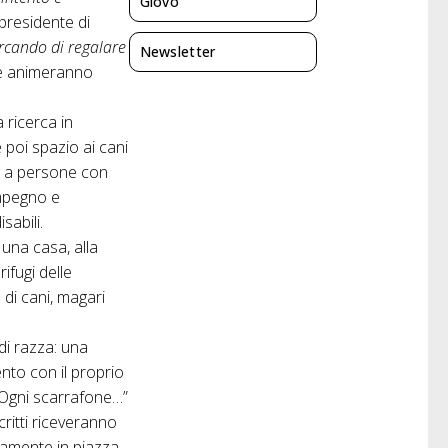
Giovo
presidente di
cercando di regalare
Newsletter
ive animeranno
 ricerca in
 poi spazio ai cani
za a persone con
impegno e
sabili.
 una casa, alla
rifugi delle
di cani, magari
 di razza: una
nto con il proprio
 “Ogni scarrafone…”
scritti riceveranno
ttamente in piazza,