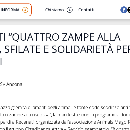
I INFORMA
Chi siamo
Contatti
TI “QUATTRO ZAMPE ALLA
, SFILATE E SOLIDARIETÀ PE
I
 CSV Ancona
zza gremita di amanti degli animali e tante code scodinzolanti 
ttro zampe alla riscossa”, la manifestazione in programma do
opardi a Recanati, organizzata dall’associazione Animals Mago R
on il gruppo Cittadinanza Attiva – Servizio sgambatoio. “
Il nostro