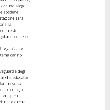
i si occupa Mago
he sostiene.
estazione sarà
one, la
omunale di
egolamento dello
ti, organizzata
 a tema canino
vaguardia degli
te anche educatori
volontari sono
piccolo rifugio
ttanti per un
binar e dirette