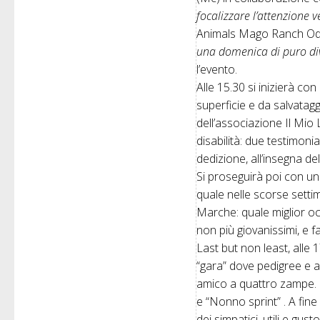
focalizzare l’attenzione 
Animals Mago Ranch O
una domenica di puro div
l’evento.
Alle 15.30 si inizierà co
superficie e da salvatag
dell’associazione Il Mio
disabilità: due testimon
dedizione, all’insegna del
Si proseguirà poi con u
quale nelle scorse settiman
Marche: quale miglior oc
non più giovanissimi, e fa
Last but non least, alle 
“gara” dove pedigree e a
amico a quattro zampe. Le
e “Nonno sprint” . A fine 
dei simpatici, utili e gus