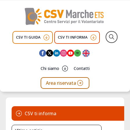
CSV TI GUIDA
CSV TI INFORMA
Search
for:
Chi siamo
Contatti
Area riservata
CSV ti informa