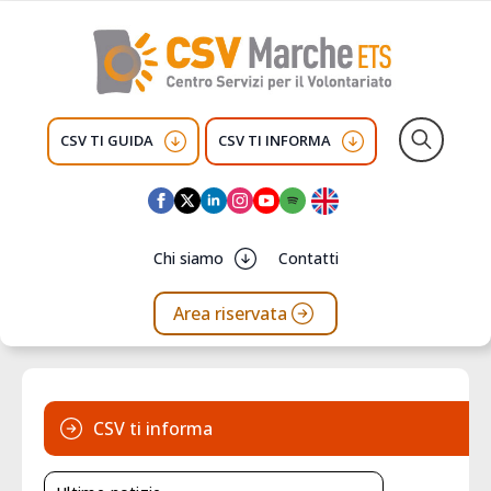
CSV TI GUIDA
CSV TI INFORMA
Search
for:
Chi siamo
Contatti
Area riservata
CSV ti informa