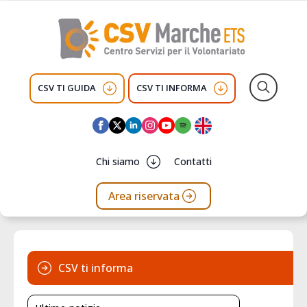
CSV TI GUIDA
CSV TI INFORMA
Search
for:
Chi siamo
Contatti
Area riservata
CSV ti informa