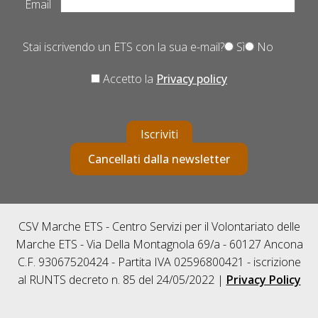
Email
Stai iscrivendo un ETS con la sua e-mail?
Sì
No
Accetto la
Privacy policy
Iscriviti
Cancellati dalla newsletter
CSV Marche ETS - Centro Servizi per il Volontariato delle
Marche ETS - Via Della Montagnola 69/a - 60127 Ancona
C.F. 93067520424 - Partita IVA 02596800421 - iscrizione
al RUNTS decreto n. 85 del 24/05/2022 |
Privacy Policy