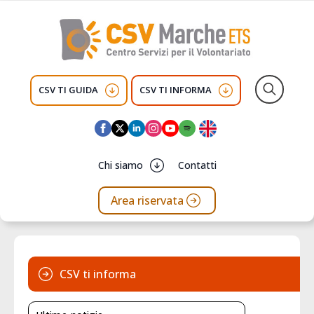
CSV TI GUIDA
CSV TI INFORMA
Search
for:
Chi siamo
Contatti
Area riservata
CSV ti informa