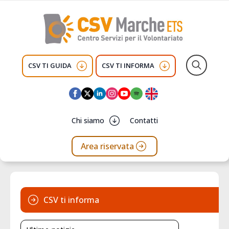
CSV TI GUIDA
CSV TI INFORMA
Search
for:
Chi siamo
Contatti
Area riservata
CSV ti informa