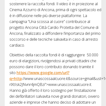
sostenere la raccolta fondi. Il video è in proiezione al
Cinema Azzurro di Ancona, prima di ogni spettacolo ed
è in diffusione nelle più diverse piattaforme. La
campagna “Una scossa al cuore” contribuisce al
progetto Ancona Città Cardio Protetta
del Comune di
Ancona, finalizzato a diffondere l’importanza del primo
soccorso e delle tecniche salvavita in caso di arresto
cardiaco.
Obiettivo della raccolta fondi è di raggiungere
5
0.000
euro di elargizioni, rivolgendosi ai privati cittadini che
possono dare il loro contributo donando tramite il
sito
https://www.google.com/url?
q=http
://www.unascossaalcuore.it&source=gmail&us
rlXtIsk2JNvnr4jmQBzi”>www.unascossaalcuore.it.
Hanno già offerto il loro sostegno per l’installazione
dei defibrillatori salvavita nove grandi donatori, ovvero
aziende e imprese che hanno deciso di adottare un