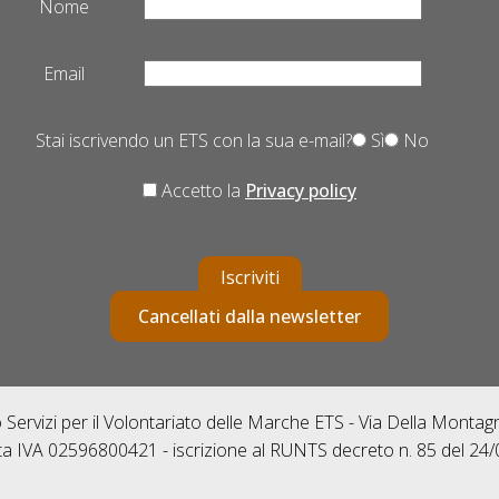
Nome
Email
Stai iscrivendo un ETS con la sua e-mail?
Sì
No
Accetto la
Privacy policy
Iscriviti
Cancellati dalla newsletter
Servizi per il Volontariato delle Marche ETS - Via Della Monta
ta IVA 02596800421 - iscrizione al RUNTS decreto n. 85 del 24