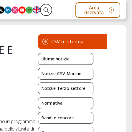
Area
riservata
Search
for:
CSV ti informa
E E
Ultime notizie
Notizie CSV Marche
Notizie Terzo settore
Normativa
Bandi e concorsi
egno in programma
 delle attività di