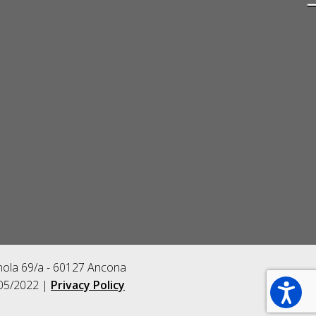
gnola 69/a - 60127 Ancona
/05/2022 |
Privacy Policy