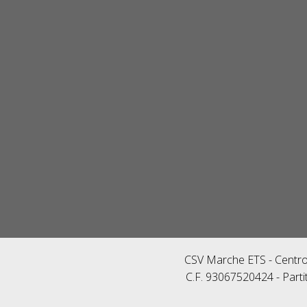
CSV Marche ETS - Centro 
C.F. 93067520424 - Parti