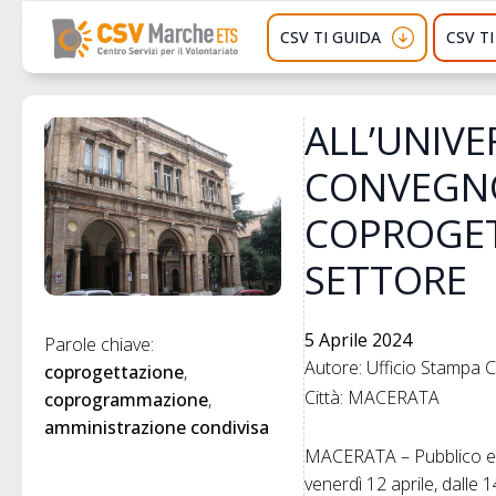
CSV TI GUIDA
CSV T
ALL’UNIVE
CONVEGNO
COPROGET
SETTORE
5 Aprile 2024
Parole chiave: 
Autore: Ufficio Stampa
coprogettazione
Città: MACERATA
coprogrammazione
amministrazione condivisa
MACERATA – Pubblico e p
venerdì 12 aprile, dalle 1