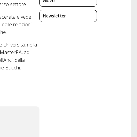
Giovo
rzo settore.
Newsletter
Macerata e vede
 delle relazioni
che.
 Università, nella
 MasterPA, ad
’Anci, della
ne Bucchi.