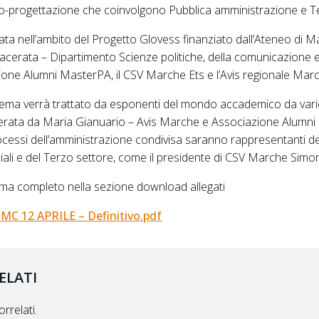
-progettazione che coinvolgono Pubblica amministrazione e Te
ta nell’ambito del Progetto Glovess finanziato dall’Ateneo di 
 Macerata – Dipartimento Scienze politiche, della comunicazione e
azione Alumni MasterPA, il CSV Marche Ets e l’Avis regionale Mar
 tema verrà trattato da esponenti del mondo accademico da varie
rata da Maria Gianuario – Avis Marche e Associazione Alumni
rocessi dell’amministrazione condivisa saranno rappresentanti dell
ciali e del Terzo settore, come il presidente di CSV Marche Simo
a completo nella sezione download allegati
 12 APRILE – Definitivo.pdf
ELATI
rrelati.