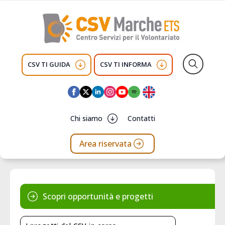
CSV TI GUIDA
CSV TI INFORMA
Search
for:
Chi siamo
Contatti
Area riservata
Scopri opportunità e progetti