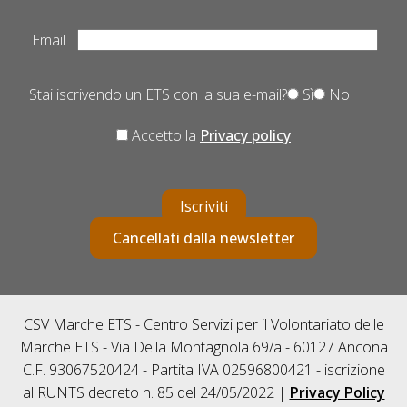
Email
Stai iscrivendo un ETS con la sua e-mail?
Sì
No
Accetto la
Privacy policy
Iscriviti
Cancellati dalla newsletter
CSV Marche ETS - Centro Servizi per il Volontariato delle
Marche ETS - Via Della Montagnola 69/a - 60127 Ancona
C.F. 93067520424 - Partita IVA 02596800421 - iscrizione
al RUNTS decreto n. 85 del 24/05/2022 |
Privacy Policy