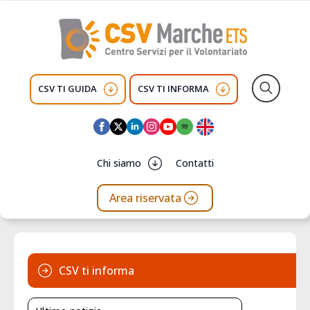
CSV TI GUIDA
CSV TI INFORMA
Search
for:
Chi siamo
Contatti
Area riservata
CSV ti informa