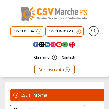
CSV TI GUIDA
CSV TI INFORMA
Search
for:
Chi siamo
Contatti
Area riservata
CSV ti informa