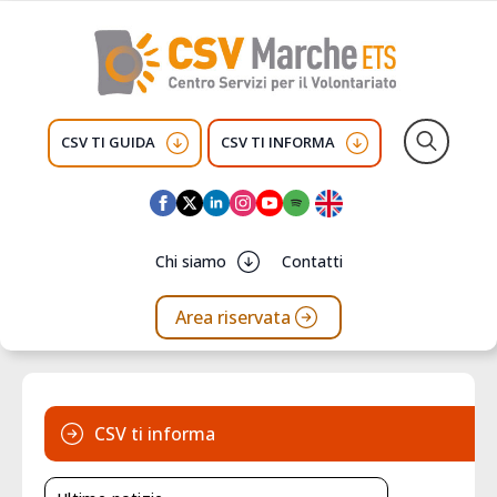
CSV TI GUIDA
CSV TI INFORMA
Search
for:
Chi siamo
Contatti
Area riservata
CSV ti informa