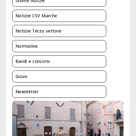
Ultime notizie
Notizie CSV Marche
Notizie Terzo settore
Normativa
Bandi e concorsi
Giovo
Newsletter