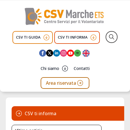
CSV TI GUIDA
CSV TI INFORMA
Search
for:
Chi siamo
Contatti
Area riservata
CSV ti informa