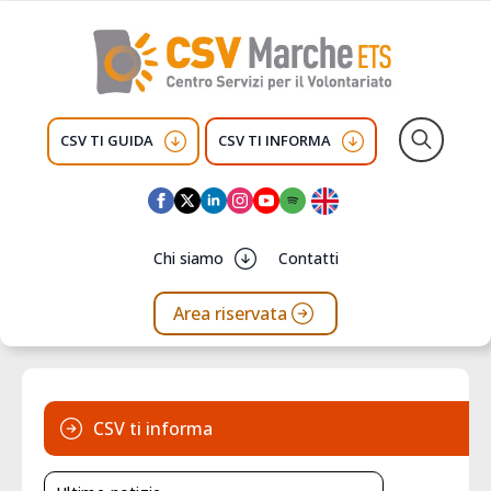
CSV TI GUIDA
CSV TI INFORMA
Search
for:
Chi siamo
Contatti
Area riservata
CSV ti informa