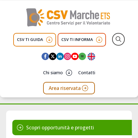
CSV TI GUIDA
CSV TI INFORMA
Search
for:
Chi siamo
Contatti
Area riservata
Scopri opportunità e progetti