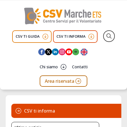
CSV TI GUIDA
CSV TI INFORMA
Search
for:
Chi siamo
Contatti
Area riservata
CSV ti informa