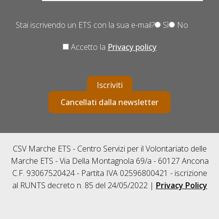
Stai iscrivendo un ETS con la sua e-mail?
Sì
No
Accetto la
Privacy policy
Iscriviti
Cancellati dalla newsletter
CSV Marche ETS - Centro Servizi per il Volontariato delle
Marche ETS - Via Della Montagnola 69/a - 60127 Ancona
C.F. 93067520424 - Partita IVA 02596800421 - iscrizione
al RUNTS decreto n. 85 del 24/05/2022 |
Privacy Policy