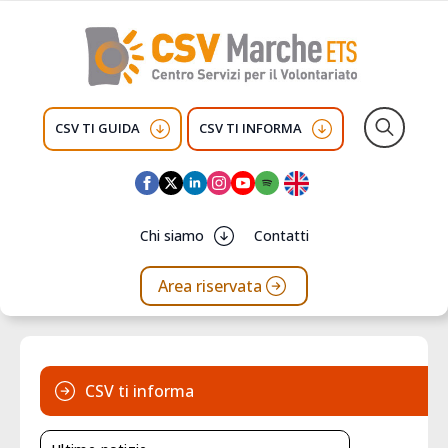
CSV TI GUIDA
CSV TI INFORMA
Search
for:
Chi siamo
Contatti
Area riservata
CSV ti informa