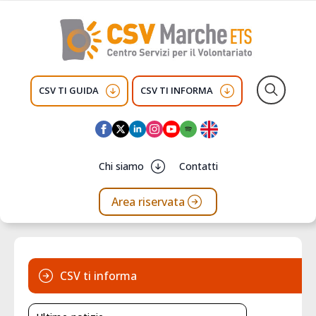
CSV TI GUIDA
CSV TI INFORMA
Search
for:
Chi siamo
Contatti
Area riservata
CSV ti informa