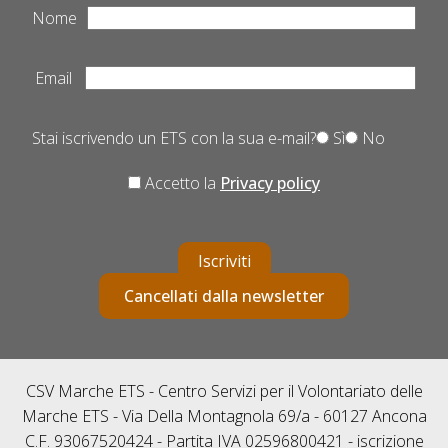
Nome
Email
Stai iscrivendo un ETS con la sua e-mail?
Sì
No
Accetto la
Privacy policy
Iscriviti
Cancellati dalla newsletter
CSV Marche ETS - Centro Servizi per il Volontariato delle
Marche ETS - Via Della Montagnola 69/a - 60127 Ancona
C.F. 93067520424 - Partita IVA 02596800421 - iscrizione