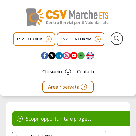
CSV TI GUIDA
CSV TI INFORMA
Search
for:
Chi siamo
Contatti
Area riservata
Scopri opportunità e progetti