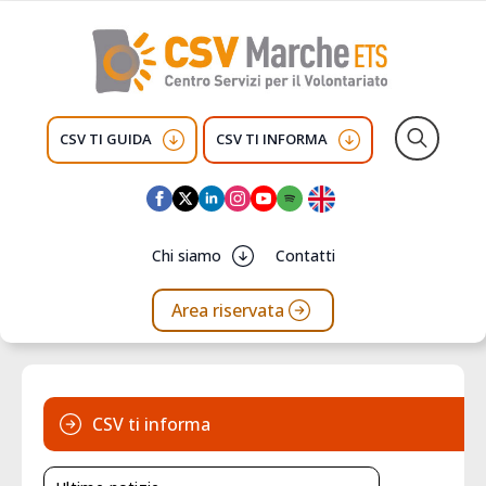
CSV TI GUIDA
CSV TI INFORMA
Search
for:
Chi siamo
Contatti
Area riservata
CSV ti informa