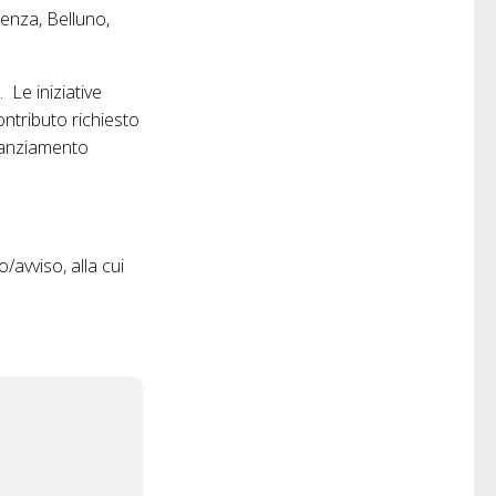
cenza, Belluno,
Le iniziative
ntributo richiesto
inanziamento
avviso, alla cui