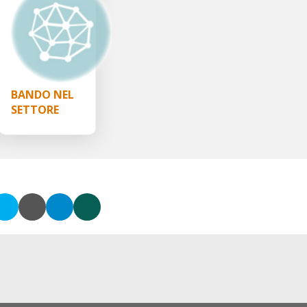
–
BANDO NEL
SETTORE
“VOLONTARIATO,
FILANTROPIA E
BENEFICENZA” –
Fondazione Cassa
di risparmio di Jesi