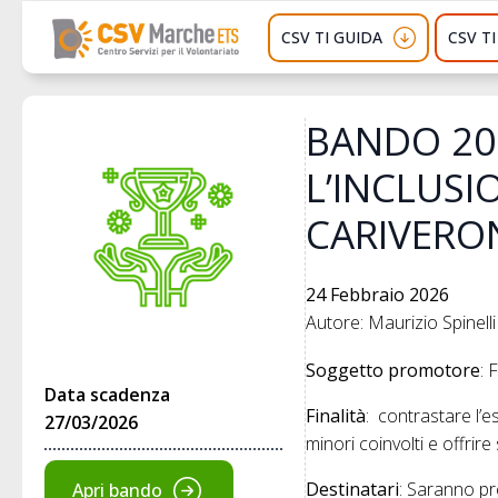
CSV TI GUIDA
CSV T
BANDO 20
L’INCLUSI
CARIVERO
24 Febbraio 2026
Autore: Maurizio Spinelli
Soggetto promotore
: 
Data scadenza
Finalità
: contrastare l’e
27/03/2026
minori coinvolti e offrir
Destinatari
: Saranno pr
Apri bando