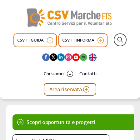
CSV TI GUIDA
CSV TI INFORMA
Search
for:
Chi siamo
Contatti
Area riservata
Scopri opportunità e progetti