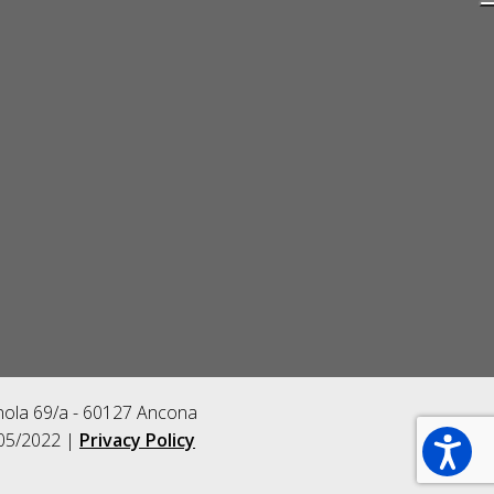
gnola 69/a - 60127 Ancona
/05/2022 |
Privacy Policy