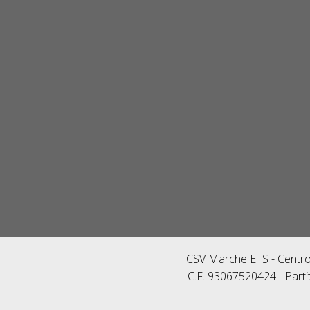
CSV Marche ETS - Centro 
C.F. 93067520424 - Parti