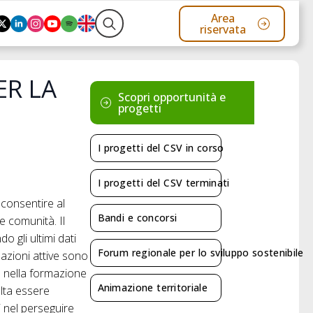
Area
riservata
Search
for:
ER LA
Scopri opportunità e
progetti
I progetti del CSV in corso
I progetti del CSV terminati
 consentire al
Bandi e concorsi
le comunità. Il
o gli ultimi dati
Forum regionale per lo sviluppo sostenibile
zzazioni attive sono
to nella formazione
Animazione territoriale
ulta essere
i nel perseguire