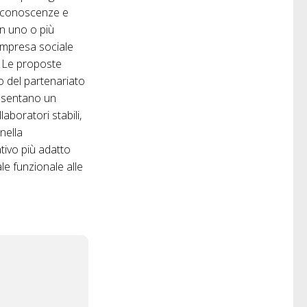
di conoscenze e
in uno o più
 Impresa sociale
o. Le proposte
o del partenariato
resentano un
boratori stabili,
nella
ativo più adatto
le funzionale alle