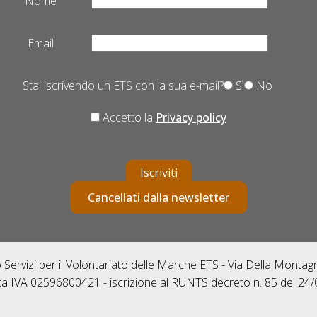
Nome
Email
Stai iscrivendo un ETS con la sua e-mail?
Sì
No
Accetto la
Privacy policy
Iscriviti
Cancellati dalla newsletter
Servizi per il Volontariato delle Marche ETS - Via Della Monta
ta IVA 02596800421 - iscrizione al RUNTS decreto n. 85 del 24