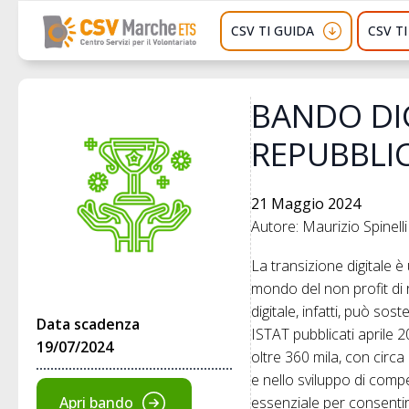
CSV TI GUIDA
CSV T
BANDO DIG
REPUBBLIC
21 Maggio 2024
Autore: Maurizio Spinelli
La transizione digitale 
mondo del non profit di ra
digitale, infatti, può sos
Data scadenza
ISTAT pubblicati aprile 20
19/07/2024
oltre 360 mila, con circa
e nello sviluppo di compe
Apri bando
essenziale per consentire