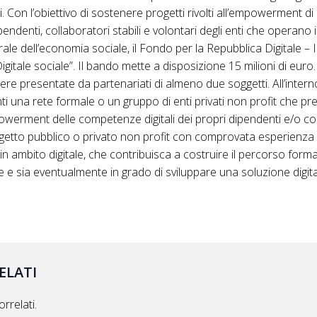
ali. Con l’obiettivo di sostenere progetti rivolti all’empowerment 
pendenti, collaboratori stabili e volontari degli enti che operano 
rale dell’economia sociale, il Fondo per la Repubblica Digitale –
igitale sociale”. Il bando mette a disposizione 15 milioni di eur
re presentate da partenariati di almeno due soggetti. All’intern
 una rete formale o un gruppo di enti privati non profit che p
rment delle competenze digitali dei propri dipendenti e/o colla
soggetto pubblico o privato non profit con comprovata esperienza 
 in ambito digitale, che contribuisca a costruire il percorso form
e e sia eventualmente in grado di sviluppare una soluzione digita
ELATI
rrelati.