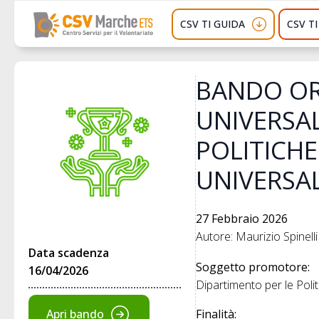
CSV TI GUIDA
CSV T
BANDO ORD
UNIVERSAL
POLITICHE 
UNIVERSA
27 Febbraio 2026
Autore: Maurizio Spinelli
Data scadenza
Soggetto promotore:
16/04/2026
Dipartimento per le Politi
Apri bando
Finalità: