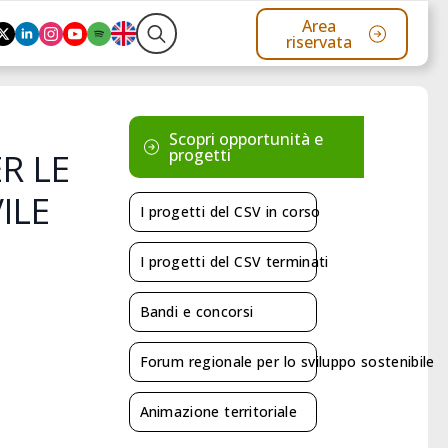
Area
riservata
Search
for:
Scopri opportunità e
progetti
R LE
VILE
I progetti del CSV in corso
I progetti del CSV terminati
Bandi e concorsi
Forum regionale per lo sviluppo sostenibile
Animazione territoriale