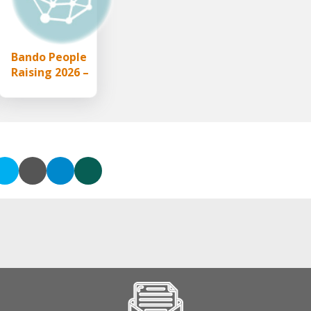
Bando People
Raising 2026 –
e
Fondazione
e
Cattolica