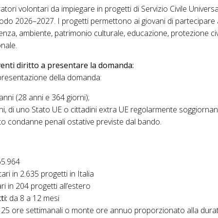
ori volontari da impiegare in progetti di Servizio Civile Universa
riodo 2026–2027. I progetti permettono ai giovani di partecipare ad 
tenza, ambiente, patrimonio culturale, educazione, protezione civ
nale.
enti diritto a presentare la domanda:
i presentazione della domanda:
nni (28 anni e 364 giorni);
ani, di uno Stato UE o cittadini extra UE regolarmente soggiornanti 
o condanne penali ostative previste dal bando.
5.964
ri in 2.635 progetti in Italia
ri in 204 progetti all’estero
ti:
da 8 a 12 mesi
25 ore settimanali o monte ore annuo proporzionato alla dura