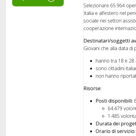
Selezionare 65.964 operat
Italia e all’estero nel pe
sociale nei settori assis
cooperazione internazio
Destinatari/soggetti av
Giovani che alla data d
hanno tra 18 e 28 a
sono cittadini itali
non hanno riportat
Risorse:
Posti disponibili:
6
64.479 volonta
1.485 volonta
Durata dei proget
Orario di servizio: