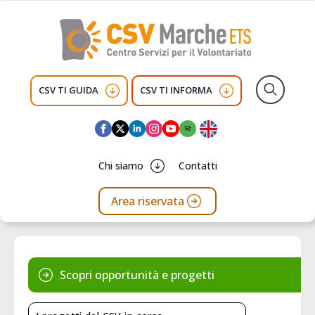
CSV TI GUIDA
CSV TI INFORMA
Search
for:
Chi siamo
Contatti
Area riservata
Scopri opportunità e progetti