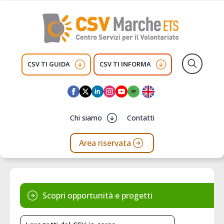
CSV TI GUIDA
CSV TI INFORMA
Search
for:
Chi siamo
Contatti
Area riservata
Scopri opportunità e progetti