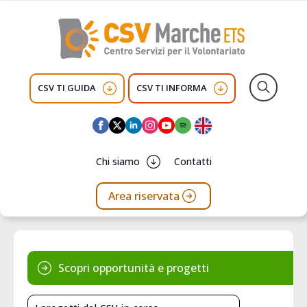
CSV TI GUIDA
CSV TI INFORMA
Search
for:
Chi siamo
Contatti
Area riservata
Scopri opportunità e progetti