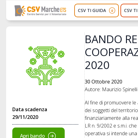
CSV TI GUIDA
CSV T
BANDO RE
COOPERAZ
2020
30 Ottobre 2020
Autore: Maurizio Spinelli
Al fine di promuovere le 
Data scadenza
dei soggetti del territo
29/11/2020
finanziariamente alla real
LR n. 9/2002 e s.m.i. ch
operativa si intende una
Apri bando