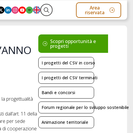
Area
riservata
Search
for:
Scopri opportunità e
progetti
L’ANNO
I progetti del CSV in corso
I progetti del CSV terminati
Bandi e concorsi
 la progettualità
Forum regionale per lo sviluppo sostenibile
i dall’art. 11 della
lare per sede
Animazione territoriale
tà di cooperazione