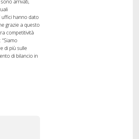
 sono arrivati,
uali
i uffici hanno dato
he grazie a questo
ra competitività
i: “Siamo
ire
di
più sulle
amento
di
bilancio in