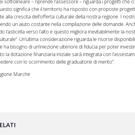
ei sottolineare – riprende l’assessore – riguarda i progetti che ci
uesto significa che il territorio ha risposto con proposte progett
te alla crescita dell’offerta culturale
della
nostra regione. I nostr
endo un aiuto costante nella compilazione delle domande. Anc
’asticella verso l’alto e questo migliora inevitabilmente la nost
ulturale”. Un’ultima considerazione riguarda
le
risorse disponibil
ore ha bisogno
di
un’iniezione ulteriore
di
fiducia per poter invest
sto la dotazione finanziaria iniziale sarà integrata con l’assest
edere con lo scorrimento delle
graduatorie
di
merito
”.
Regione Marche
ELATI