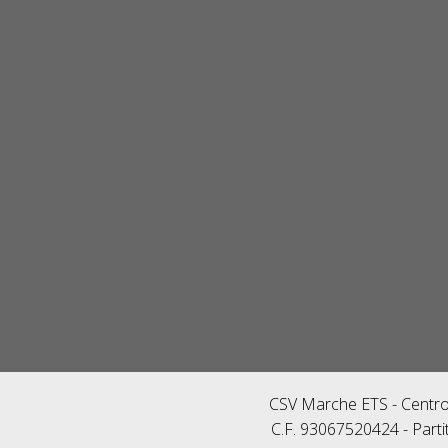
CSV Marche ETS - Centro 
C.F. 93067520424 - Parti