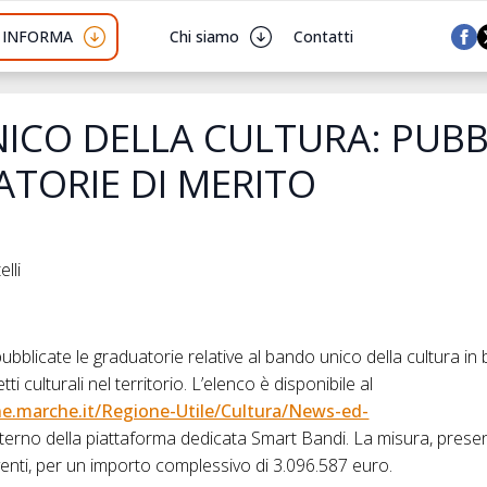
I INFORMA
Chi siamo
Contatti
ICO DELLA CULTURA: PUBB
ATORIE DI MERITO
lli
pubblicate
le
graduatorie
relative al
bando
unico
della
cultura
in 
ti culturali nel territorio. L’elenco è disponibile al
e.marche.it/Regione-Utile/Cultura/News-ed-
interno
della
piattaforma dedicata Smart Bandi. La misura, present
venti, per un importo complessivo
di
3.096.587 euro.