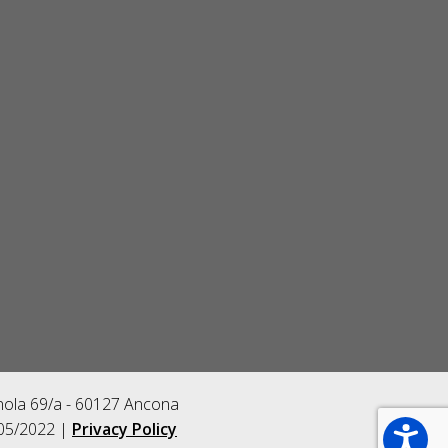
gnola 69/a - 60127 Ancona
/05/2022 |
Privacy Policy