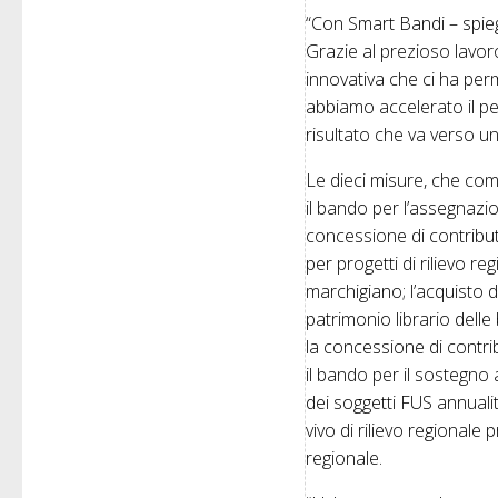
“Con Smart Bandi – spie
Grazie al prezioso lavoro
innovativa che ci ha pe
abbiamo accelerato il pe
risultato che va verso un
Le
dieci misure, che comp
il
bando
per l’assegnaz
concessione
di
contribut
per progetti
di
rilievo re
marchigiano; l’acquisto
d
patrimonio librario delle 
la concessione
di
contrib
il
bando
per il sostegno 
dei soggetti FUS annualit
vivo
di
rilievo regionale 
regionale.