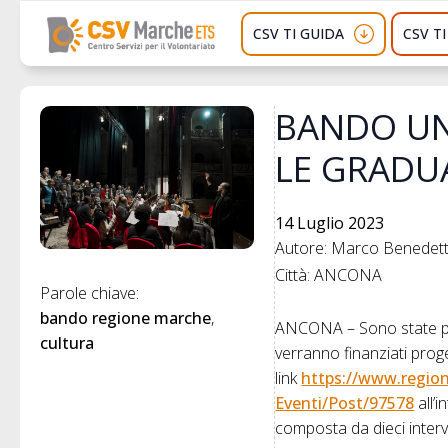
CSV TI GUIDA
CSV T
BANDO UN
LE GRADU
14 Luglio 2023
Autore: Marco Benedette
Città: ANCONA
Parole chiave: 
bando regione marche
ANCONA – Sono state
cultura
verranno finanziati proget
link
https://www.region
Eventi/Post/97578
all’
composta da dieci inter