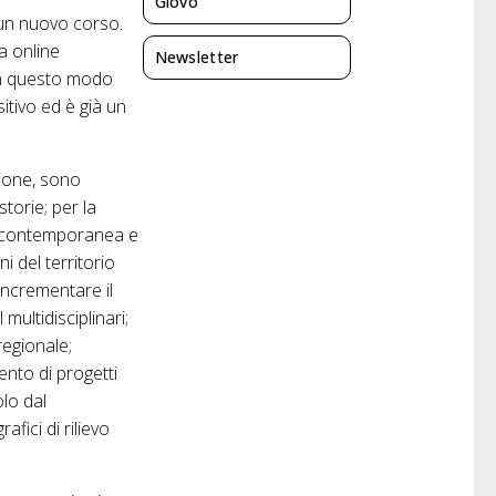
Giovo
un nuovo corso.
a online
Newsletter
In questo modo
itivo ed è già un
ione, sono
torie; per la
rte contemporanea e
i del territorio
incrementare il
multidisciplinari;
 regionale;
mento
di
progetti
lo dal
grafici
di
rilievo