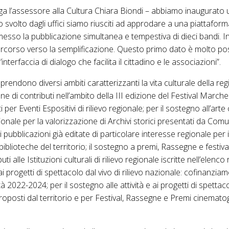
ga l’assessore alla
Cultura
Chiara Biondi – abbiamo inaugurato 
 svolto dagli uffici siamo riusciti ad approdare a una piattaform
rmesso la pubblicazione simultanea e tempestiva
di
dieci bandi. 
rcorso verso la semplificazione. Questo primo dato è molto pos
’interfaccia
di
dialogo che facilita il cittadino e
le
associazioni”.
rendono diversi ambiti caratterizzanti la vita culturale
della
reg
ione
di
contributi nell’ambito
della
III edizione del Festival Marches
i per Eventi Espositivi
di
rilievo regionale; per il sostegno all’a
gionale per la valorizzazione
di
Archivi storici presentati da Comun
i
pubblicazioni già editate
di
particolare interesse regionale per 
biblioteche del territorio; il sostegno a premi, Rassegne e festival 
uti alle Istituzioni culturali
di
rilievo regionale iscritte nell’elenco
ai progetti
di
spettacolo dal vivo
di
rilievo nazionale: cofinanzia
à 2022-2024; per il sostegno alle attività e ai progetti
di
spettaco
proposti dal territorio e per Festival, Rassegne e Premi cinemato