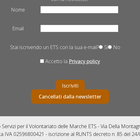
Nome
Email
Stai iscrivendo un ETS con la sua e-mail?
Sì
No
Accetto la
Privacy policy
Iscriviti
Cancellati dalla newsletter
Servizi per il Volontariato delle Marche ETS - Via Della Monta
ta IVA 02596800421 - iscrizione al RUNTS decreto n. 85 del 24