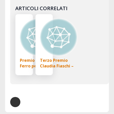
ARTICOLI CORRELATI
Premio Angelo
Terzo Premio
Ferro per
Claudia Fiaschi –
l’innovazione
Forum Nazionale
nell’economia
del Terzo Settore
sociale –
Fondazione
Zancan