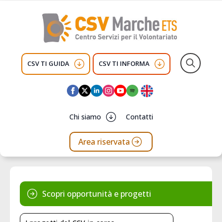
CSV TI GUIDA
CSV TI INFORMA
Search
for:
Chi siamo
Contatti
Area riservata
Scopri opportunità e progetti