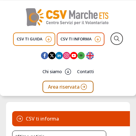
CSV TI GUIDA
CSV TI INFORMA
Search
for:
Chi siamo
Contatti
Area riservata
CSV ti informa