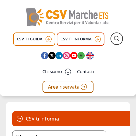
CSV TI GUIDA
CSV TI INFORMA
Search
for:
Chi siamo
Contatti
Area riservata
CSV ti informa