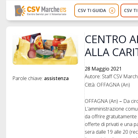
CSV TI GUIDA
CSV T
CENTRO AL
ALLA CARI
28 Maggio 2021
Autore: Staff CSV Marc
Parole chiave: 
assistenza
Città: OFFAGNA (An)
OFFAGNA (An)
–
Da cir
L’amministrazione comuna
da offrire gratuitamente
offerte di privati e una 
sera dalle 19 alle 20 (r