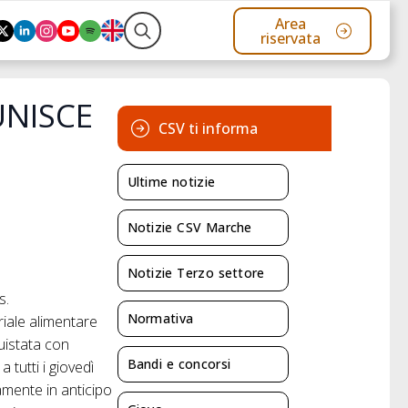
Area
riservata
Search
for:
UNISCE
CSV ti informa
Ultime notizie
Notizie CSV Marche
Notizie Terzo settore
s.
Normativa
riale alimentare
uistata con
Bandi e concorsi
 tutti i giovedì
amente in anticipo