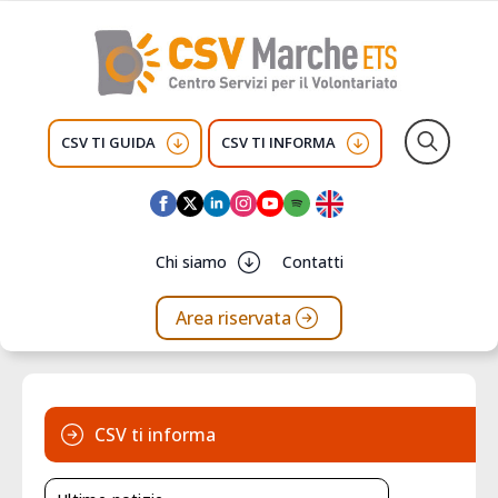
CSV TI GUIDA
CSV TI INFORMA
Search
for:
Chi siamo
Contatti
Area riservata
CSV ti informa