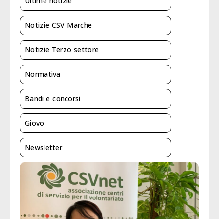
Ultime notizie
Notizie CSV Marche
Notizie Terzo settore
Normativa
Bandi e concorsi
Giovo
Newsletter