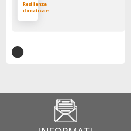
Resilienza
climatica e
strategie
condivise
nell’evento finale
di
MARCHe2Resilience