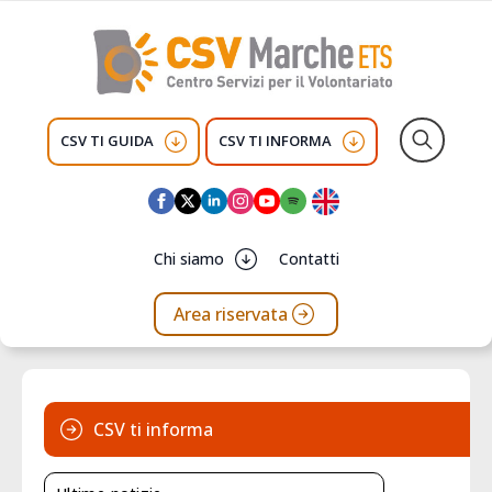
CSV TI GUIDA
CSV TI INFORMA
Search
for:
Chi siamo
Contatti
Area riservata
CSV ti informa