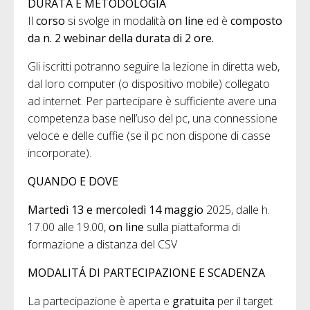
DURATA E METODOLOGIA
Il
corso
si svolge in modalità
on line
ed è
composto
da n. 2 webinar della durata di 2 ore.
Gli iscritti potranno seguire la lezione in diretta web,
dal loro computer (o dispositivo mobile) col­legato
ad internet. Per partecipare è sufficiente avere una
competenza base nell’uso del pc, una connessione
veloce e delle cuffie (se il pc non dispone di casse
incorporate).
QUANDO E DOVE
Martedì 13 e mercoledì 14 maggio
2025, dalle h.
17.00 alle 19.00,
on line
sulla piattaforma di
formazione a distanza del CSV
MODALITÁ DI PARTECIPAZIONE E SCADENZA
La partecipazione è aperta e
gratuita
per il target