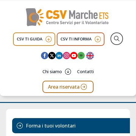
CSV TI GUIDA
CSV TI INFORMA
Search
for:
Chi siamo
Contatti
Area riservata
Forma i tuoi volontari