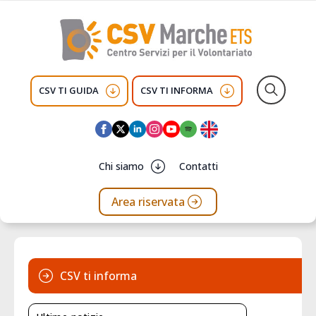
CSV TI GUIDA
CSV TI INFORMA
Search
for:
Chi siamo
Contatti
Area riservata
CSV ti informa