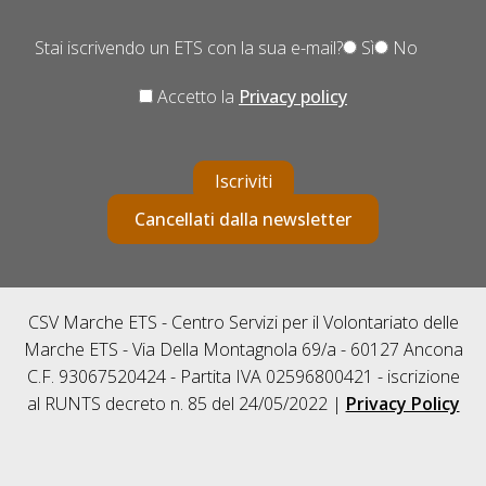
Stai iscrivendo un ETS con la sua e-mail?
Sì
No
Accetto la
Privacy policy
Iscriviti
Cancellati dalla newsletter
CSV Marche ETS - Centro Servizi per il Volontariato delle
Marche ETS - Via Della Montagnola 69/a - 60127 Ancona
C.F. 93067520424 - Partita IVA 02596800421 - iscrizione
al RUNTS decreto n. 85 del 24/05/2022 |
Privacy Policy