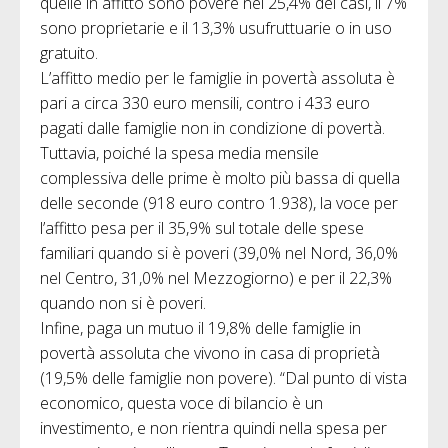
quelle in affitto sono povere nel 25,4% dei casi, il 7%
sono proprietarie e il 13,3% usufruttuarie o in uso
gratuito.
L’affitto medio per le famiglie in povertà assoluta è
pari a circa 330 euro mensili, contro i 433 euro
pagati dalle famiglie non in condizione di povertà.
Tuttavia, poiché la spesa media mensile
complessiva delle prime è molto più bassa di quella
delle seconde (918 euro contro 1.938), la voce per
l’affitto pesa per il 35,9% sul totale delle spese
familiari quando si è poveri (39,0% nel Nord, 36,0%
nel Centro, 31,0% nel Mezzogiorno) e per il 22,3%
quando non si è poveri.
Infine, paga un mutuo il 19,8% delle famiglie in
povertà assoluta che vivono in casa di proprietà
(19,5% delle famiglie non povere). “Dal punto di vista
economico, questa voce di bilancio è un
investimento, e non rientra quindi nella spesa per