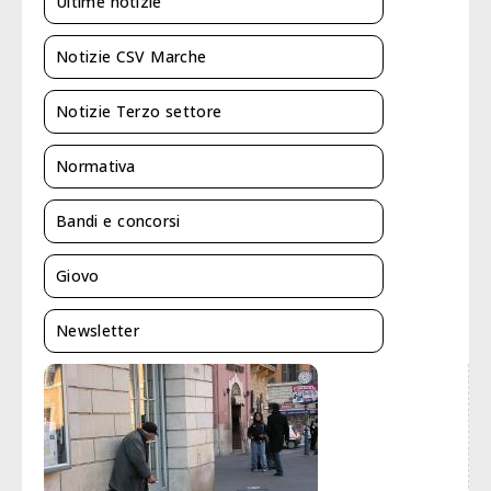
Ultime notizie
Notizie CSV Marche
Notizie Terzo settore
Normativa
Bandi e concorsi
Giovo
Newsletter