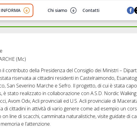
I INFORMA
Chi siamo
Contatti
he
MARCHE (Mc)
on il contributo della Presidenza del Consiglio dei Ministri – Dipa
è stata riservata ai cittadini residenti in Castelraimondo, Esanatog
co, San Severino Marche e Sefro. Il progetto, di cui è stata capof
, è stato realizzato in collaborazione con A.S.D. Nordic Walking
, Avom Odv, Acli provinciali ed U.S. Acli provinciale di Macerata.
 di cittadini in attività di vario genere come ad esempio un cor
on line di scacchi, camminata naturalistiche, visite guidate di ca
a memoria e l’attenzione.