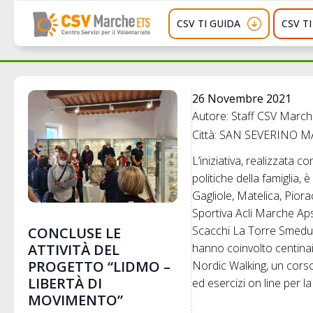
CSV TI GUIDA
CSV T
26 Novembre 2021
Autore: Staff CSV Marc
Città: SAN SEVERINO 
L’iniziativa, realizzata c
politiche della famiglia, 
Gagliole, Matelica, Piora
Sportiva Acli Marche Aps
Scacchi La Torre Smeducci
CONCLUSE LE
ATTIVITÀ DEL
hanno coinvolto centinaia
PROGETTO “LIDMO –
Nordic Walking, un corso 
LIBERTÀ DI
ed esercizi on line per l
MOVIMENTO”