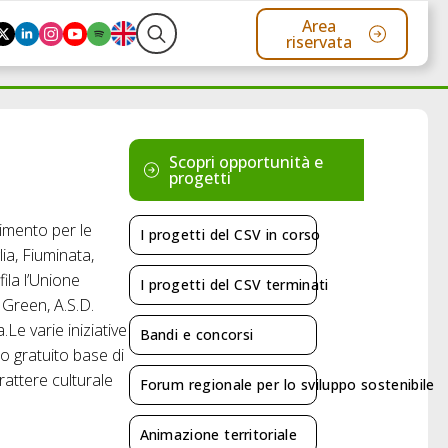
Area
riservata
Search
for:
Scopri opportunità e
progetti
rtimento per le
I progetti del CSV in corso
lia, Fiuminata,
ila l’Unione
I progetti del CSV terminati
 Green, A.S.D.
Le varie iniziative
Bandi e concorsi
so gratuito base di
rattere culturale
Forum regionale per lo sviluppo sostenibile
Animazione territoriale